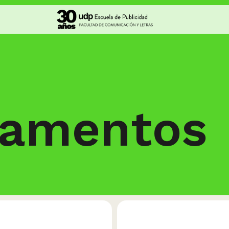
Alumni
Docencia e Investigación
Sel
Superclase
Cuerpo académico
Muse
lamentos
Trabajos destacados
CICLOS UDP
Publ
n
Linkedin
Estudios y publicaciones
Agen
il