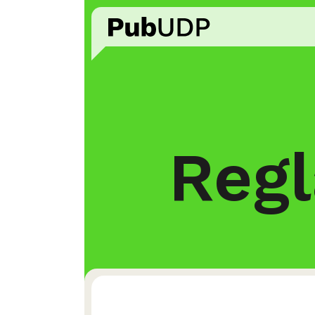
Escuela
Estudiantes
Estudiar en la UDP
Comunidad
Reg
Perfil de egreso
Premios
Plan de estudio
Internacionalizació
Reglamentos
Bienestar estudiant
Campo laboral
Infraestructura
Cifras