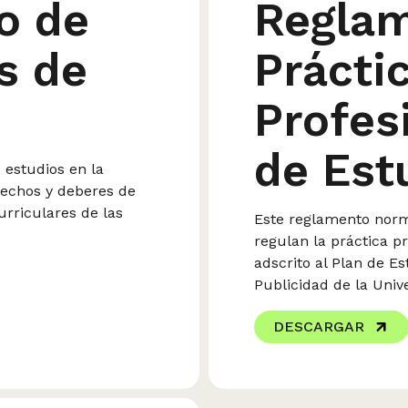
o de
Reglam
s de
Prácti
Profes
de Est
 estudios en la
rechos y deberes de
urriculares de las
Este reglamento norma
regulan la práctica p
adscrito al Plan de Es
Publicidad de la Univ
DESCARGAR