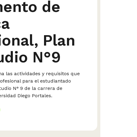
ento de
ca
ional, Plan
udio N°9
 las actividades y requisitos que
rofesional para el estudiantado
tudio N° 9 de la carrera de
ersidad Diego Portales.