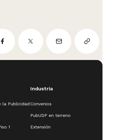
Industria
 la Publicidad
Convenios
PubUDP en terreno
iso 1
Extensión