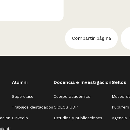
Compartir página
Alumni
Docencia e Investigación
Sellos
Superclase
Cuerpo académico
Museo de
Trabajos destacados
CICLOS UDP
Publifem
zación
Linkedin
Estudios y publicaciones
Agencia P
diantil