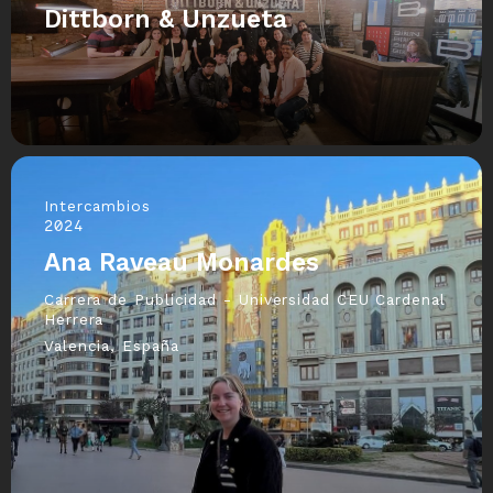
Dittborn & Unzueta
Intercambios
2024
Ana Raveau Monardes
Carrera de Publicidad - Universidad CEU Cardenal
Herrera
Valencia, España