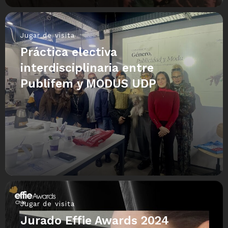
Jugar de visita
Práctica electiva
interdisciplinaria entre
Publifem y MODUS UDP
Jugar de visita
Jurado Effie Awards 2024