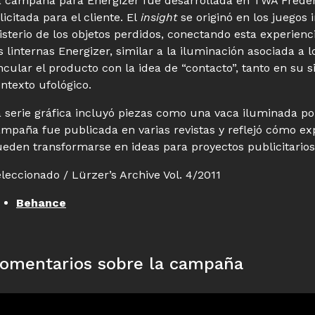
 campaña para Energizer fue desarrollada en TWA Freder
licitada para el cliente. El
insight
se originó en los juegos 
sterio de los objetos perdidos, conectando esta experienci
s linternas Energizer, similar a la iluminación asociada a 
ncular el producto con la idea de “contacto”, tanto en su s
ntexto ufológico.
 serie gráfica incluyó piezas como una vaca iluminada po
mpaña fue publicada en varias revistas y reflejó cómo exp
eden transformarse en ideas para proyectos publicitarios
leccionado / Lürzer’s Archive Vol. 4/2011
Behance
omentarios sobre la campaña