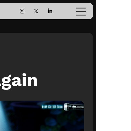
los
Industria
o de la Publicidad
Convenios
ifem
PubUDP en terreno
cia Piso 1
Extensión
gain