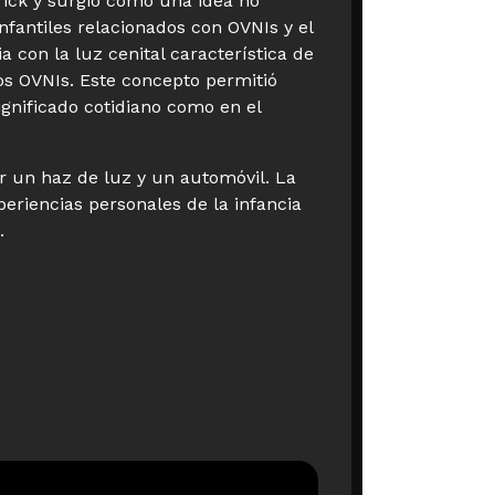
ick y surgió como una idea no
infantiles relacionados con OVNIs y el
a con la luz cenital característica de
los OVNIs. Este concepto permitió
ignificado cotidiano como en el
r un haz de luz y un automóvil. La
eriencias personales de la infancia
.