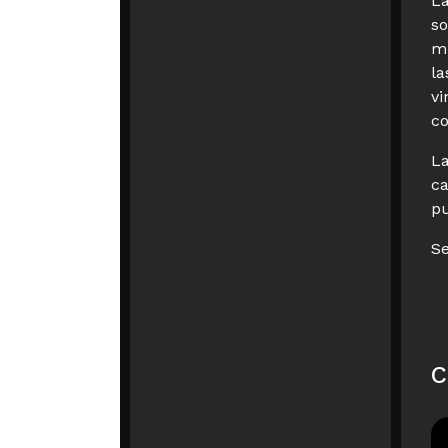
La
so
mi
la
vi
co
La
ca
pu
Se
C